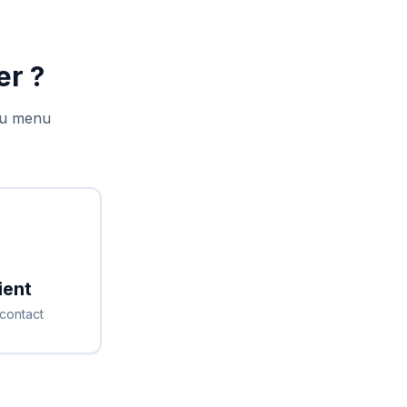
r ?
 du menu
ient
 contact